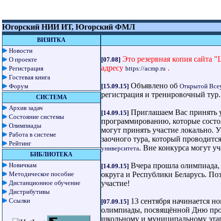
Югорский НИИ ИТ, Югорский ФМЛ
ВИЗИТКА
Новости
Это резервная копия сайта 
О проекте
[07.08]
адресу
.
Регистрация
https://acmp.ru
Гостевая книга
Объявлено об
Форум
[15.09.15]
Открытой Всеу
регистрация и тренировочный тур.
СИСТЕМА
Архив задач
Приглашаем Вас принять 
[14.09.15]
Состояние системы
программированию, которые состоя
Олимпиады
могут принять участие локально. У
Работа в системе
заочного тура, который проводится
Рейтинг
. Вне конкурса могут у
университета
БИБЛИОТЕКА
Новичкам
Вчера прошла олимпиада, 
[14.09.15]
Методическое пособие
округа и Республики Беларусь. По
Дистанционное обучение
участие!
Дистрибутивы
Ссылки
13 сентября начинается но
[07.09.15]
олимпиады, посвящённой Дню прог
школьному и муниципальному этап