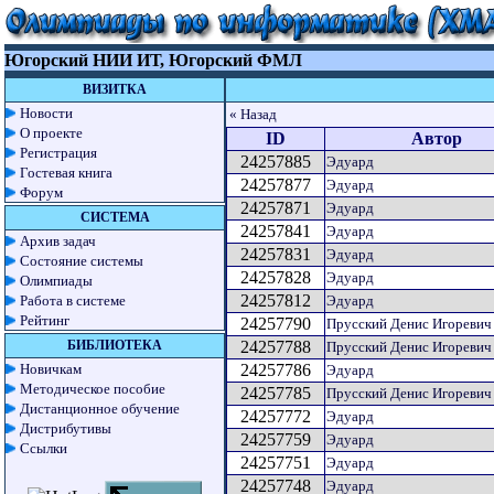
Югорский НИИ ИТ, Югорский ФМЛ
ВИЗИТКА
Новости
« Назад
О проекте
ID
Автор
Регистрация
24257885
Эдуард
Гостевая книга
24257877
Эдуард
Форум
24257871
Эдуард
СИСТЕМА
24257841
Эдуард
Архив задач
24257831
Эдуард
Состояние системы
24257828
Эдуард
Олимпиады
24257812
Работа в системе
Эдуард
Рейтинг
24257790
Прусский Денис Игоревич
БИБЛИОТЕКА
24257788
Прусский Денис Игоревич
Новичкам
24257786
Эдуард
Методическое пособие
24257785
Прусский Денис Игоревич
Дистанционное обучение
24257772
Эдуард
Дистрибутивы
24257759
Эдуард
Ссылки
24257751
Эдуард
24257748
Эдуард