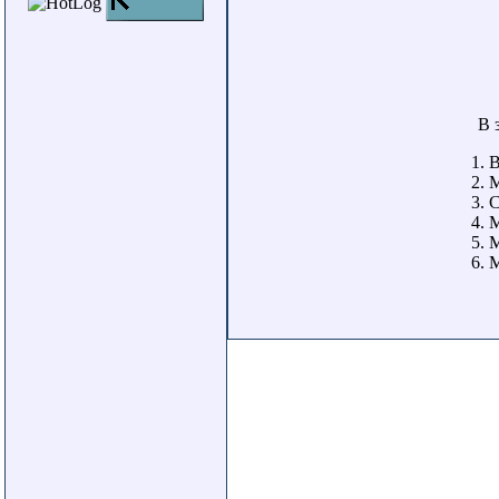
В 
B
M
C
M
M
M