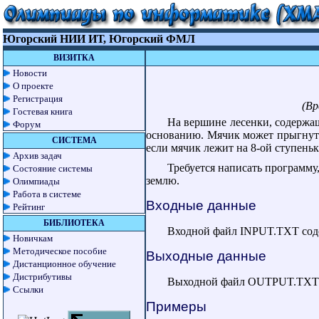
Югорский НИИ ИТ, Югорский ФМЛ
ВИЗИТКА
Новости
О проекте
Регистрация
(Вр
Гостевая книга
На вершине лесенки, содержащ
Форум
основанию. Мячик может прыгнуть 
СИСТЕМА
если мячик лежит на 8-ой ступеньк
Архив задач
Требуется написать программу
Состояние системы
землю.
Олимпиады
Работа в системе
Входные данные
Рейтинг
БИБЛИОТЕКА
Входной файл INPUT.TXT содер
Новичкам
Методическое пособие
Выходные данные
Дистанционное обучение
Дистрибутивы
Выходной файл OUTPUT.TXT д
Ссылки
Примеры