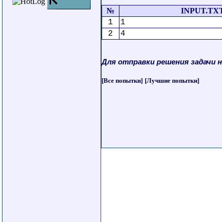
№
INPUT.TX
1
1
2
4
Для отправки решения задачи 
[Все попытки]
[Лучшие попытки]