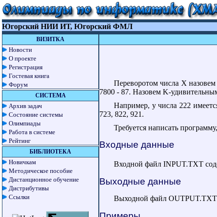
Югорский НИИ ИТ, Югорский ФМЛ
ВИЗИТКА
Новости
О проекте
Регистрация
Гостевая книга
Переворотом числа X назовем 
Форум
7800 - 87. Назовем K-удивительным
СИСТЕМА
Например, у числа 222 имеется
Архив задач
723, 822, 921.
Состояние системы
Олимпиады
Требуется написать программу
Работа в системе
Рейтинг
Входные данные
БИБЛИОТЕКА
Новичкам
Входной файл INPUT.TXT соде
Методическое пособие
Дистанционное обучение
Выходные данные
Дистрибутивы
Ссылки
Выходной файл OUTPUT.TXT до
Примеры