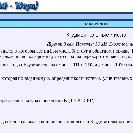
ЗАДАЧА №309
К-удивительные числа
(Время: 3 сек. Память: 16 Мб Сложность
число, в котором все цифры числа X стоят в обратном порядке. 
 такое число, которое в сумме со своим переворотом дает число 
 всего два K-удивительных числа: 111 и 210, а у числа 1050 имее
, которая по заданному K определит количество K-удивительных 
6
ржит одно натуральное число K (1 ≤ K ≤ 10
).
лжен содержать одно число - количество K-удивительных чис