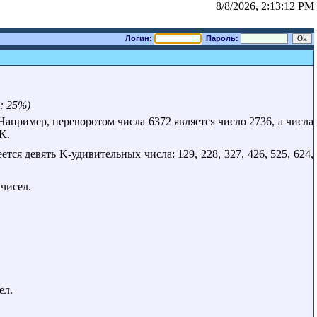
8/8/2026, 2:13:12 PM
Логин:
Пароль:
: 25%)
Например, переворотом числа 6372 является число 2736, а числа
K.
тся девять K-удивительных числа: 129, 228, 327, 426, 525, 624,
чисел.
ел.