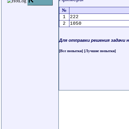
№
1
222
2
1050
Для отправки решения задачи 
[Все попытки]
[Лучшие попытки]