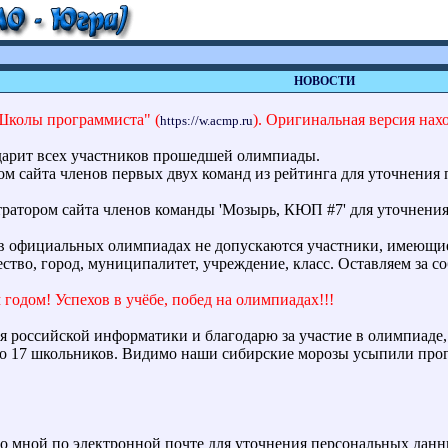
НОВОСТИ
"Школы программиста" (
).
Оригинальная версия нах
https://w.acmp.ru
арит всех участников прошедшей олимпиады.
ом сайта членов первых двух команд из рейтинга для уточнения
тратором сайта членов команды 'Мозырь, КЮП #7' для уточнени
 в официальных олимпиадах не допускаются участники, имеющ
ество, город, муниципалитет, учреждение, класс. Оставляем за с
годом! Успехов в учёбе, побед на олимпиадах!!!
 российской информатики и благодарю за участие в олимпиаде,
го 17 школьников. Видимо наши сибирские морозы усыпили про
со мной по электронной почте для уточнения персональных дан