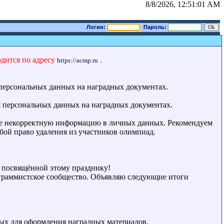
8/8/2026, 12:51:01 AM
Логин:
Пароль:
одится по адресу
.
https://acmp.ru
 персональных данных на наградных документах.
я персональных данных на наградных документах.
ие некорректную информацию в личных данных. Рекомендуем
обой право удаления из участников олимпиад.
 посвящённой этому празднику!
граммистское сообщество. Объявляю следующие итоги
ных для оформления наградных материалов.