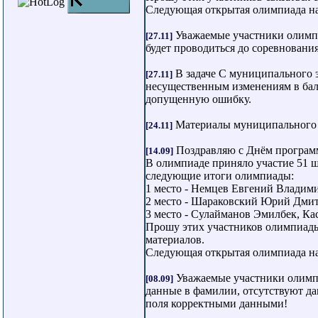
Следующая открытая олимпиада наш
Уважаемые участники олимпи
[27.11]
будет проводиться до соревновани
В задаче C муниципального э
[27.11]
несущественным изменениям в бал
допущенную ошибку.
Материалы муниципального 
[24.11]
Поздравляю с Днём программ
[14.09]
В олимпиаде приняло участие 51 ш
следующие итоги олимпиады:
1 место - Немцев Евгений Владим
2 место - Шараковский Юрий Дми
3 место - Сулайманов Эмилбек, Ка
Прошу этих участников олимпиады 
материалов.
Следующая открытая олимпиада наш
Уважаемые участники олимпиа
[08.09]
данные в фамилии, отсутствуют да
поля корректными данными!