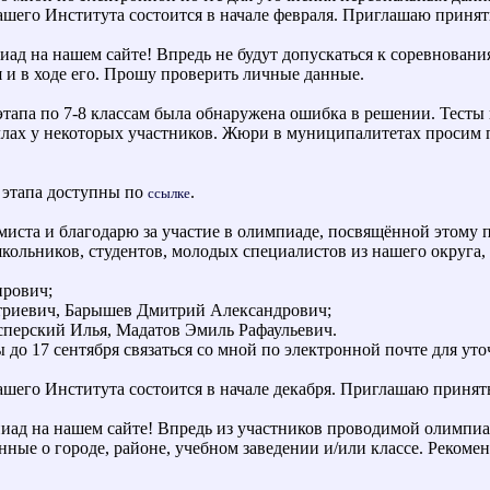
его Института состоится в начале февраля. Приглашаю принять
ад на нашем сайте! Впредь не будут допускаться к соревнован
я и в ходе его. Прошу проверить личные данные.
тапа по 7-8 классам была обнаружена ошибка в решении. Тесты 
лах у некоторых участников. Жюри в муниципалитетах просим 
этапа доступны по
.
ссылке
иста и благодарю за участие в олимпиаде, посвящённой этому 
кольников, студентов, молодых специалистов из нашего округа,
ирович;
триевич, Барышев Дмитрий Александрович;
сперский Илья, Мадатов Эмиль Рафаульевич.
до 17 сентября связаться со мной по электронной почте для у
его Института состоится в начале декабря. Приглашаю принять
д на нашем сайте! Впредь из участников проводимой олимпиады 
нные о городе, районе, учебном заведении и/или классе. Реком