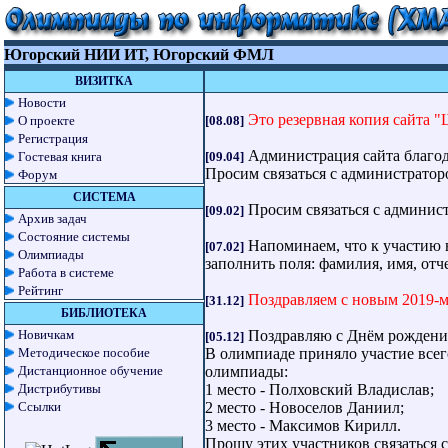
Югорский НИИ ИТ, Югорский ФМЛ
ВИЗИТКА
Новости
Это резервная копия сайта 
О проекте
[08.08]
Регистрация
Администрация сайта благод
Гостевая книга
[09.04]
Просим связаться с администратор
Форум
СИСТЕМА
Просим связаться с админис
[09.02]
Архив задач
Состояние системы
Напоминаем, что к участию
[07.02]
Олимпиады
заполнить поля: фамилия, имя, отч
Работа в системе
Рейтинг
Поздравляем с новым 2019-м 
[31.12]
БИБЛИОТЕКА
Новичкам
Поздравляю с Днём рождения
[05.12]
Методическое пособие
В олимпиаде приняло участие все
Дистанционное обучение
олимпиады:
Дистрибутивы
1 место - Полховский Владислав;
Ссылки
2 место - Новоселов Даниил;
3 место - Максимов Кирилл.
Прошу этих участников связаться 